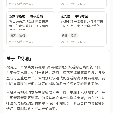
7.4万
29个月前
7.5万
36个月前
99:01
99:18
沉默的猎物 · 寒夜追捕
流光镜 · 平行时空
新上
新上
釜山码头连续出现匿名快递，
香港中环一名摄影师每按下快
每一件都装着前一夜失踪者的
门，便有一个平行自己代他活
最后一段录音。
过此刻。
高清
流畅
高清
流畅
7.6万
31个月前
7.8万
38个月前
关于「
视清
」
视清
是一个聚焦免费视频_高清视频免费观看的在线影视平台，
汇集最新电影、热门电视剧、动漫、综艺等海量高清片源，按类
型与分区整理片单，帮助观众快速找到想看的高清免费视频。我
们注重清晰的导航、稳定的播放体验与持续更新的影视资源。
本站所有视频均支持在线播放无需下载，电脑手机多端兼容，每
日更新最新影视资源。海报与简介等仅供浏览参考；请在遵守法
律法规与版权约定的前提下使用本站服务。商业合作与侵权投诉
请通过页脚联系方式与我们沟通。